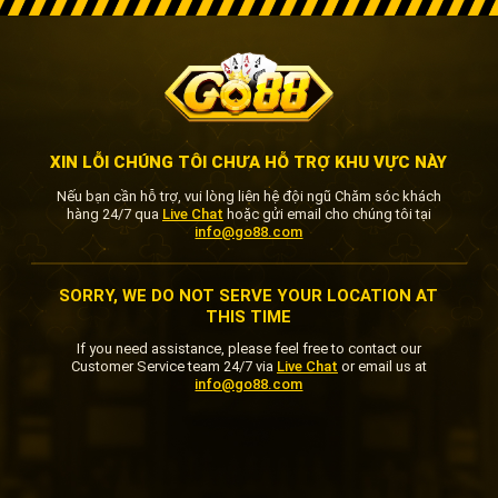
XIN LỖI CHÚNG TÔI CHƯA HỖ TRỢ KHU VỰC NÀY
Nếu bạn cần hỗ trợ, vui lòng liên hệ đội ngũ Chăm sóc khách
hàng 24/7
qua
Live Chat
hoặc gửi email cho chúng tôi tại
info@go88.com
SORRY, WE DO NOT SERVE YOUR LOCATION AT
THIS TIME
If you need assistance, please feel free to contact our
Customer Service team 24/7
via
Live Chat
or email us at
info@go88.com