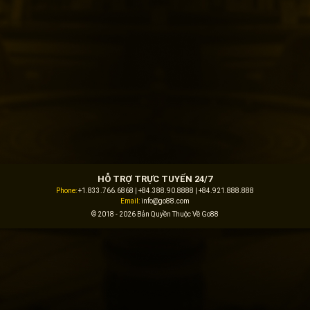
HỖ TRỢ TRỰC TUYẾN 24/7
Phone:
+1.833.766.6868
|
+84.388.90.8888
|
+84.921.888.888
Email:
info@go88.com
© 2018 - 2026 Bản Quyền Thuộc Về Go88