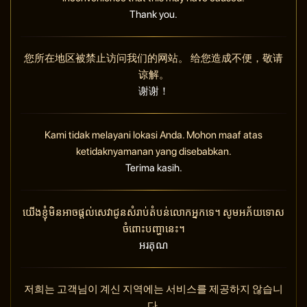
Thank you.
您所在地区被禁止访问我们的网站。 给您造成不便，敬请
谅解。
谢谢！
Kami tidak melayani lokasi Anda. Mohon maaf atas
ketidaknyamanan yang disebabkan.
Terima kasih.
យើងខ្ញុំមិនអាចផ្តល់សេវាជូនសំរាប់តំបន់លោកអ្នកទេ។ សូមអភ័យទោស
ចំពោះបញ្ហានេះ។
អរគុណ
저희는 고객님이 계신 지역에는 서비스를 제공하지 않습니
다.