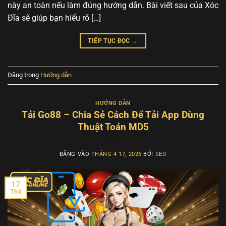
này an toàn nếu làm đúng hướng dẫn. Bài viết sau của Xóc
Đĩa sẽ giúp bạn hiểu rõ […]
TIẾP TỤC ĐỌC
→
Đăng trong
Hướng dẫn
HƯỚNG DẪN
Tải Go88 – Chia Sẻ Cách Để Tải App Dùng
Thuật Toán MD5
ĐĂNG VÀO
THÁNG 4 17, 2026
BỞI
SEO
17
Th4