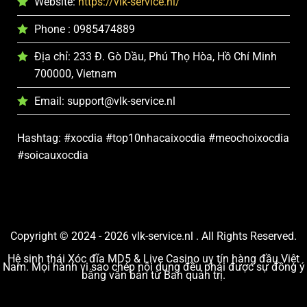
Website:
https://vlk-service.nl/
Phone : 0985474889
Địa chỉ: 233 Đ. Gò Dầu, Phú Thọ Hòa, Hồ Chí Minh
700000, Vietnam
Email:
support@vlk-service.nl
Hashtag: #xocdia #top10nhacaixocdia #meochoixocdia
#soicauxocdia
Copyright © 2024 - 2026 vlk-service.nl . All Rights Reserved.
Hệ sinh thái Xóc đĩa MD5 & Live Casino uy tín hàng đầu Việt
Nam. Mọi hành vi sao chép nội dung đều phải được sự đồng ý
bằng văn bản từ Ban quản trị.