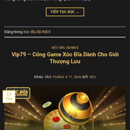
TIẾP TỤC ĐỌC
→
Đăng trong
Xóc đĩa 3D/MD5
XÓC ĐĨA 3D/MD5
Vip79 – Cổng Game Xóc Đĩa Dành Cho Giới
Thượng Lưu
ĐĂNG VÀO
THÁNG 4 17, 2026
BỞI
SEO
17
Th4