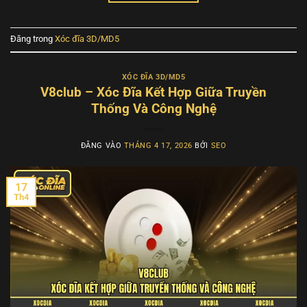
Đăng trong
Xóc đĩa 3D/MD5
XÓC ĐĨA 3D/MD5
V8club – Xóc Đĩa Kết Hợp Giữa Truyền
Thống Và Công Nghệ
ĐĂNG VÀO
THÁNG 4 17, 2026
BỞI
SEO
17
Th4