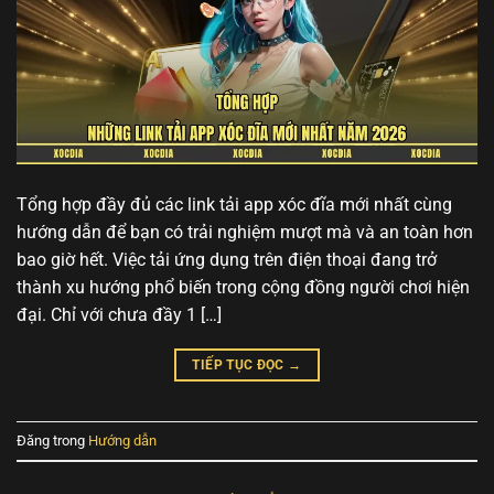
Tổng hợp đầy đủ các link tải app xóc đĩa mới nhất cùng
hướng dẫn để bạn có trải nghiệm mượt mà và an toàn hơn
bao giờ hết. Việc tải ứng dụng trên điện thoại đang trở
thành xu hướng phổ biến trong cộng đồng người chơi hiện
đại. Chỉ với chưa đầy 1 […]
TIẾP TỤC ĐỌC
→
Đăng trong
Hướng dẫn