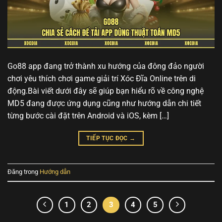
Go88 app đang trở thành xu hướng của đông đảo người
chơi yêu thích chơi game giải trí Xóc Đĩa Online trên di
động.Bài viết dưới đây sẽ giúp bạn hiểu rõ về công nghệ
MD5 đang được ứng dụng cũng như hướng dẫn chi tiết
từng bước cài đặt trên Android và iOS, kèm […]
TIẾP TỤC ĐỌC
→
Đăng trong
Hướng dẫn
1
2
3
4
5