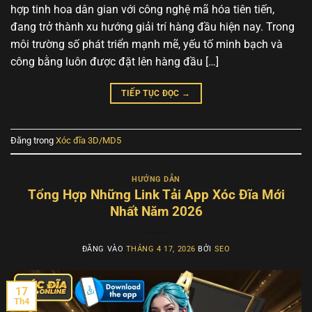
hợp tinh hoa dân gian với công nghệ mã hóa tiên tiến,
đang trở thành xu hướng giải trí hàng đầu hiện nay. Trong
môi trường số phát triển mạnh mẽ, yếu tố minh bạch và
công bằng luôn được đặt lên hàng đầu […]
TIẾP TỤC ĐỌC
→
Đăng trong
Xóc đĩa 3D/MD5
HƯỚNG DẪN
Tổng Hợp Những Link Tải App Xóc Đĩa Mới
Nhất Năm 2026
ĐĂNG VÀO
THÁNG 4 17, 2026
BỞI
SEO
17
Th4