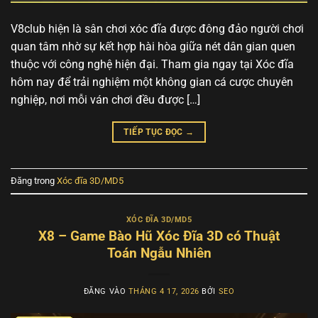
V8club hiện là sân chơi xóc đĩa được đông đảo người chơi
quan tâm nhờ sự kết hợp hài hòa giữa nét dân gian quen
thuộc với công nghệ hiện đại. Tham gia ngay tại Xóc đĩa
hôm nay để trải nghiệm một không gian cá cược chuyên
nghiệp, nơi mỗi ván chơi đều được […]
TIẾP TỤC ĐỌC
→
Đăng trong
Xóc đĩa 3D/MD5
XÓC ĐĨA 3D/MD5
X8 – Game Bào Hũ Xóc Đĩa 3D có Thuật
Toán Ngẫu Nhiên
ĐĂNG VÀO
THÁNG 4 17, 2026
BỞI
SEO