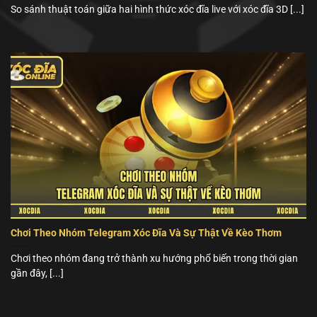
So sánh thuật toán giữa hai hình thức xóc đĩa live với xóc đĩa 3D [...]
Chơi Theo Nhóm Telegram Xóc Đĩa Và Sự Thật Về Kèo Thơm
Chơi theo nhóm đang trở thành xu hướng phổ biến trong thời gian
gần đây, [...]