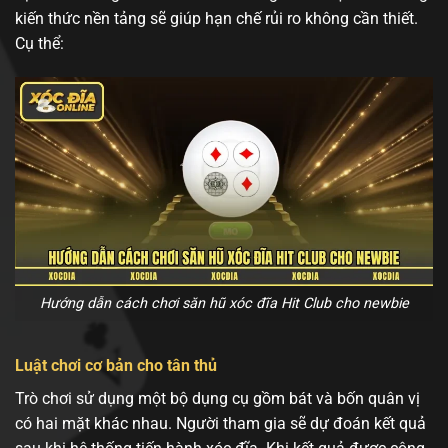
kiến thức nền tảng sẽ giúp hạn chế rủi ro không cần thiết.
Cụ thể:
Hướng dẫn cách chơi săn hũ xóc đĩa Hit Club cho newbie
Luật chơi cơ bản cho tân thủ
Trò chơi sử dụng một bộ dụng cụ gồm bát và bốn quân vị
có hai mặt khác nhau. Người tham gia sẽ dự đoán kết quả