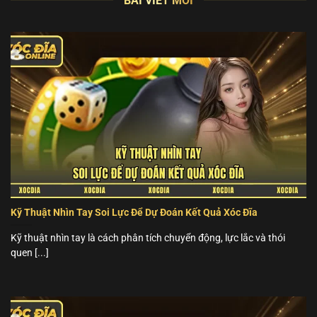
BÀI VIẾT MỚI
Kỹ Thuật Nhìn Tay Soi Lực Để Dự Đoán Kết Quả Xóc Đĩa
Kỹ thuật nhìn tay là cách phân tích chuyển động, lực lắc và thói
quen [...]