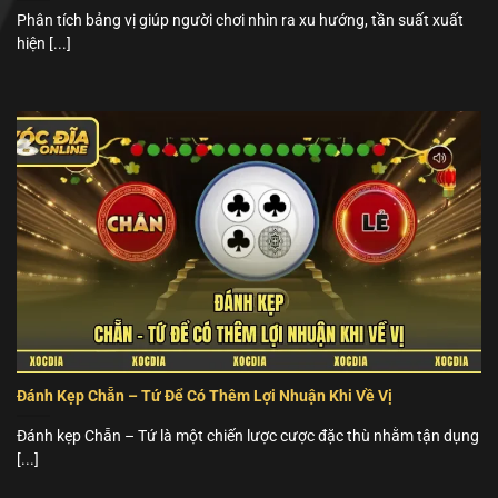
Phân tích bảng vị giúp người chơi nhìn ra xu hướng, tần suất xuất
hiện [...]
Đánh Kẹp Chẵn – Tứ Để Có Thêm Lợi Nhuận Khi Về Vị
Đánh kẹp Chẵn – Tứ là một chiến lược cược đặc thù nhằm tận dụng
[...]