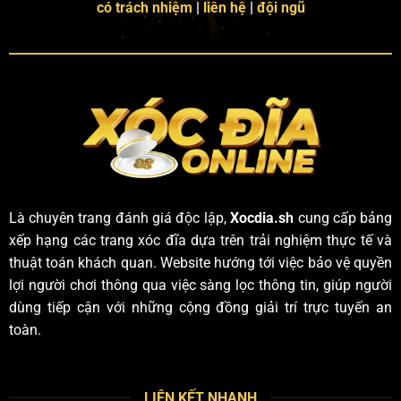
có trách nhiệm
|
liên hệ
|
đội ngũ
Là chuyên trang đánh giá độc lập,
Xocdia.sh
cung cấp bảng
xếp hạng các trang xóc đĩa dựa trên trải nghiệm thực tế và
thuật toán khách quan. Website hướng tới việc bảo vệ quyền
lợi người chơi thông qua việc sàng lọc thông tin, giúp người
dùng tiếp cận với những cộng đồng giải trí trực tuyến an
toàn.
LIÊN KẾT NHANH