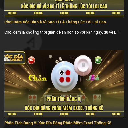
Chơi Đêm Xóc Đĩa Và Vì Sao Tỉ Lệ Thắng Lúc Tối Lại Cao
Chơi đêm là khoảng thời gian dễ ăn hơn so với ban ngày, dù về [...]
Phân Tích Bảng Vị Xóc Đĩa Bằng Phần Mềm Excel Thống Kê