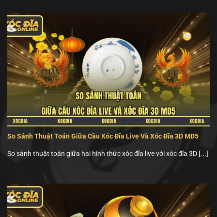
So Sánh Thuật Toán Giữa Cầu Xóc Đĩa Live Và Xóc Đĩa 3D MD5
So sánh thuật toán giữa hai hình thức xóc đĩa live với xóc đĩa 3D [...]