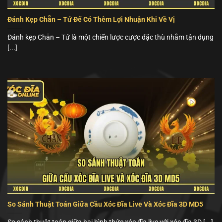
Đánh Kẹp Chẵn – Tứ Để Có Thêm Lợi Nhuận Khi Về Vị
Đánh kẹp Chẵn – Tứ là một chiến lược cược đặc thù nhằm tận dụng
[...]
So Sánh Thuật Toán Giữa Cầu Xóc Đĩa Live Và Xóc Đĩa 3D MD5