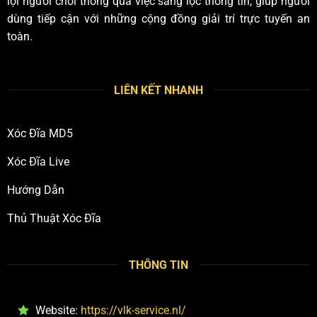
lợi người chơi thông qua việc sàng lọc thông tin, giúp người
dùng tiếp cận với những cộng đồng giải trí trực tuyến an
toàn.
LIÊN KẾT NHANH
Xóc Đĩa MD5
Xóc Đĩa Live
Hướng Dẫn
Thủ Thuật Xóc Đĩa
THÔNG TIN
Website:
https://vlk-service.nl/