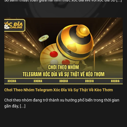
So sánh thuật toán giữa hai hình thức xóc đĩa live với xóc đĩa 3D [...]
Chơi Theo Nhóm Telegram Xóc Đĩa Và Sự Thật Về Kèo Thơm
Chơi theo nhóm đang trở thành xu hướng phổ biến trong thời gian
gần đây, [...]