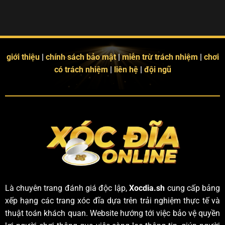
giới thiệu
|
chính sách bảo mật
|
miễn trừ trách nhiệm
|
chơi
có trách nhiệm
|
liên hệ
|
đội ngũ
Là chuyên trang đánh giá độc lập,
Xocdia.sh
cung cấp bảng
xếp hạng các trang xóc đĩa dựa trên trải nghiệm thực tế và
thuật toán khách quan. Website hướng tới việc bảo vệ quyền