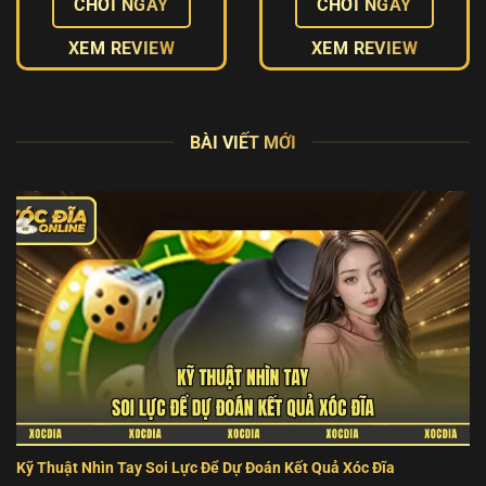
CHƠI NGAY
CHƠI NGAY
XEM REVIEW
XEM REVIEW
BÀI VIẾT MỚI
Kỹ Thuật Nhìn Tay Soi Lực Để Dự Đoán Kết Quả Xóc Đĩa