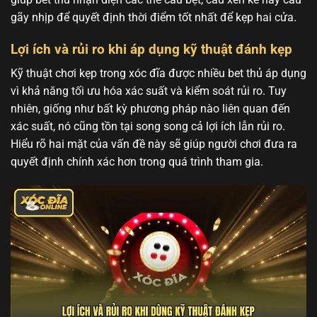
gãy nhịp để quyết định thời điểm tốt nhất để kẹp hai cửa.
Lợi ích và rủi ro khi áp dụng kỹ thuật đánh kẹp
Kỹ thuật chơi kẹp trong xóc đĩa được nhiều bet thủ áp dụng
vì khả năng tối ưu hóa xác suất và kiểm soát rủi ro. Tuy
nhiên, giống như bất kỳ phương pháp nào liên quan đến
xác suất, nó cũng tồn tại song song cả lợi ích lẫn rủi ro.
Hiểu rõ hai mặt của vấn đề này sẽ giúp người chơi đưa ra
quyết định chính xác hơn trong quá trình tham gia.