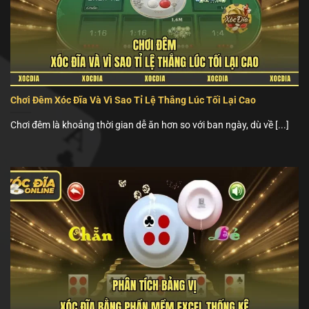
Chơi Đêm Xóc Đĩa Và Vì Sao Tỉ Lệ Thắng Lúc Tối Lại Cao
Chơi đêm là khoảng thời gian dễ ăn hơn so với ban ngày, dù về [...]