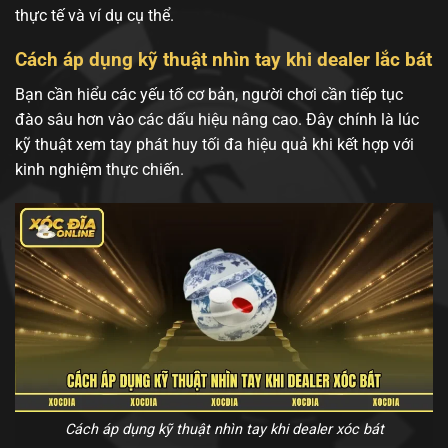
thực tế và ví dụ cụ thể.
Cách áp dụng kỹ thuật nhìn tay khi dealer lắc bát
Bạn cần hiểu các yếu tố cơ bản, người chơi cần tiếp tục
đào sâu hơn vào các dấu hiệu nâng cao. Đây chính là lúc
kỹ thuật xem tay phát huy tối đa hiệu quả khi kết hợp với
kinh nghiệm thực chiến.
Cách áp dụng kỹ thuật nhìn tay khi dealer xóc bát