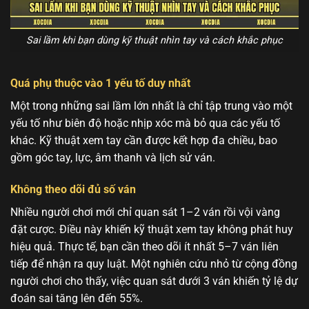
Sai lầm khi bạn dùng kỹ thuật nhìn tay và cách khắc phục
Quá phụ thuộc vào 1 yếu tố duy nhất
Một trong những sai lầm lớn nhất là chỉ tập trung vào một
yếu tố như biên độ hoặc nhịp xóc mà bỏ qua các yếu tố
khác. Kỹ thuật xem tay cần được kết hợp đa chiều, bao
gồm góc tay, lực, âm thanh và lịch sử ván.
Không theo dõi đủ số ván
Nhiều người chơi mới chỉ quan sát 1–2 ván rồi vội vàng
đặt cược. Điều này khiến kỹ thuật xem tay không phát huy
hiệu quả. Thực tế, bạn cần theo dõi ít nhất 5–7 ván liên
tiếp để nhận ra quy luật. Một nghiên cứu nhỏ từ cộng đồng
người chơi cho thấy, việc quan sát dưới 3 ván khiến tỷ lệ dự
đoán sai tăng lên đến 55%.