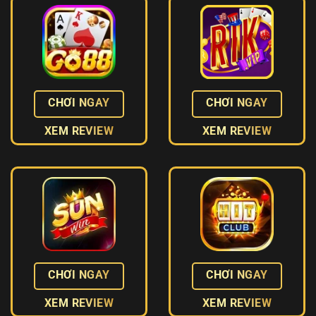
CHƠI NGAY
CHƠI NGAY
XEM REVIEW
XEM REVIEW
CHƠI NGAY
CHƠI NGAY
XEM REVIEW
XEM REVIEW