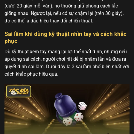
(dưới 20 giây mỗi ván), họ thường giữ phong cách lắc
giống nhau. Ngược lại, nếu có sự chậm lại (trên 30 giây),
đó có thể là dấu hiệu thay đổi chiến thuật.
Sai lầm khi dùng kỹ thuật nhìn tay và cách khắc
phục
Dù kỹ thuật xem tay mang lại lợi thế nhất định, nhưng nếu
áp dụng sai cách, người chơi rất dễ bị nhầm lẫn và đưa ra
quyết định sai lầm. Dưới đây là 3 sai lầm phổ biến nhất với
cách khắc phục hiệu quả.