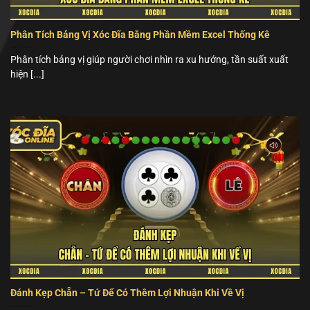
Phân Tích Bảng Vị Xóc Đĩa Bằng Phần Mềm Excel Thống Kê
Phân tích bảng vị giúp người chơi nhìn ra xu hướng, tần suất xuất
hiện [...]
Đánh Kẹp Chẵn – Tứ Để Có Thêm Lợi Nhuận Khi Về Vị