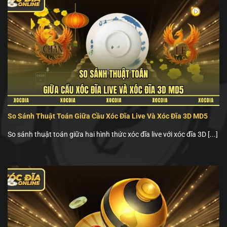
So Sánh Thuật Toán Giữa Cầu Xóc Đĩa Live Và Xóc Đĩa 3D MD5
So sánh thuật toán giữa hai hình thức xóc đĩa live với xóc đĩa 3D [...]