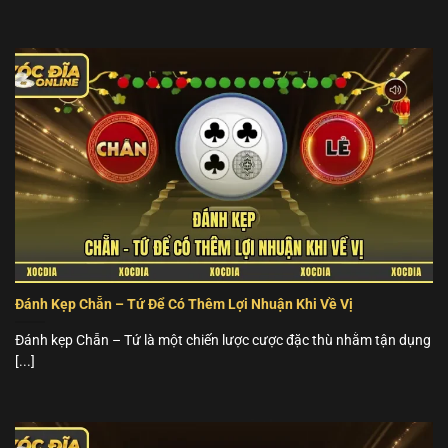
Đánh Kẹp Chẵn – Tứ Để Có Thêm Lợi Nhuận Khi Về Vị
Đánh kẹp Chẵn – Tứ là một chiến lược cược đặc thù nhằm tận dụng
[...]