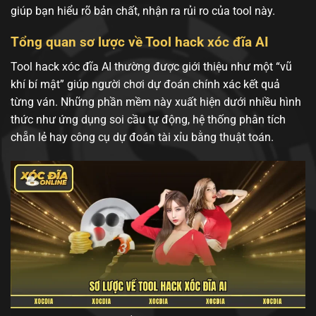
giúp bạn hiểu rõ bản chất, nhận ra rủi ro của tool này.
Tổng quan sơ lược về Tool hack xóc đĩa AI
Tool hack xóc đĩa AI thường được giới thiệu như một “vũ
khí bí mật” giúp người chơi dự đoán chính xác kết quả
từng ván. Những phần mềm này xuất hiện dưới nhiều hình
thức như ứng dụng soi cầu tự động, hệ thống phân tích
chẵn lẻ hay công cụ dự đoán tài xỉu bằng thuật toán.