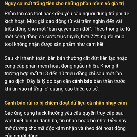
Nguy cơ mất trắng tiền cho những phần mềm vô giá trị
Phần lớn các tool hack đều yêu cầu người dùng trả phí để
kích hoạt. Mức giá dao động từ vài trăm nghìn đến vài
triệu đồng cho một “bản quyền trọn đời”. Theo thống kê từ
một cộng đồng cá cược trực tuyến, hơn 72% người mua
tool không nhận được sản phẩm như cam kết.
Sau khi thanh toán, bên bán thường cắt đứt liên lạc hoặc
cung cấp phần mềm hoạt động ngẫu nhiên. Không ít
trường hợp mất từ 3 đến 10 triệu đồng chỉ sau một lần
giao dịch. Đây là lý do bạn cần
cảnh báo
bản thân trước
khi tin vào những lời quảng cáo thiếu cơ sở.
Cảnh báo rủi ro bị chiếm đoạt dữ liệu cá nhân nhạy cảm
Các ứng dụng hack thường yêu cầu quyền truy cập sâu
vào thiết bị như danh bạ, tin nhắn hoặc bộ nhớ. Điều này
mở đường cho mã độc xâm nhập và theo dõi hoạt động
của người dùng.