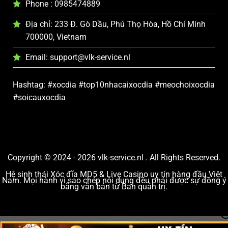
Phone : 0985474889
Địa chỉ: 233 Đ. Gò Dầu, Phú Thọ Hòa, Hồ Chí Minh
700000, Vietnam
Email:
support@vlk-service.nl
Hashtag: #xocdia #top10nhacaixocdia #meochoixocdia
#soicauxocdia
Copyright © 2024 - 2026 vlk-service.nl . All Rights Reserved.
Hệ sinh thái Xóc đĩa MD5 & Live Casino uy tín hàng đầu Việt
Nam. Mọi hành vi sao chép nội dung đều phải được sự đồng ý
bằng văn bản từ Ban quản trị.