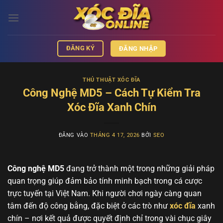
Bỏ
qua
nội
dung
ĐĂNG KÝ
ĐĂNG NHẬP
THỦ THUẬT XÓC ĐĨA
Công Nghệ MD5 – Cách Tự Kiểm Tra
Xóc Đĩa Xanh Chín
ĐĂNG VÀO
THÁNG 4 17, 2026
BỞI
SEO
Công nghệ MD5
đang trở thành một trong những giải pháp
quan trọng giúp đảm bảo tính minh bạch trong cá cược
trực tuyến tại Việt Nam. Khi người chơi ngày càng quan
tâm đến độ công bằng, đặc biệt ở các trò như
xóc đĩa
xanh
chín – nơi kết quả được quyết định chỉ trong vài chục giây