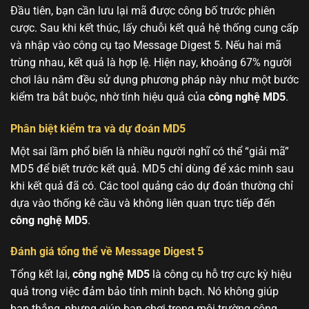
Đầu tiên, bạn cần lưu lại mã được công bố trước phiên
cược. Sau khi kết thúc, lấy chuỗi kết quả hệ thống cung cấp
và nhập vào công cụ tạo Message Digest 5. Nếu hai mã
trùng nhau, kết quả là hợp lệ. Hiện nay, khoảng 67% người
chơi lâu năm đều sử dụng phương pháp này như một bước
kiểm tra bắt buộc, nhờ tính hiệu quả của
công nghệ MD5
.
Phân biệt kiểm tra và dự đoán MD5
Một sai lầm phổ biến là nhiều người nghĩ có thể “giải mã”
MD5 để biết trước kết quả. MD5 chỉ dùng để xác minh sau
khi kết quả đã có. Các tool quảng cáo dự đoán thường chỉ
dựa vào thống kê cầu và không liên quan trực tiếp đến
công nghệ MD5
.
Đánh giá tổng thể về Message Digest 5
Tổng kết lại,
công nghệ MD5
là công cụ hỗ trợ cực kỳ hiệu
quả trong việc đảm bảo tính minh bạch. Nó không giúp
bạn thắng, nhưng giúp bạn chơi trong môi trường công