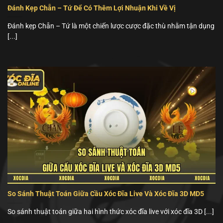
Đánh Kẹp Chẵn – Tứ Để Có Thêm Lợi Nhuận Khi Về Vị
Đánh kẹp Chẵn – Tứ là một chiến lược cược đặc thù nhằm tận dụng
[...]
So Sánh Thuật Toán Giữa Cầu Xóc Đĩa Live Và Xóc Đĩa 3D MD5
So sánh thuật toán giữa hai hình thức xóc đĩa live với xóc đĩa 3D [...]