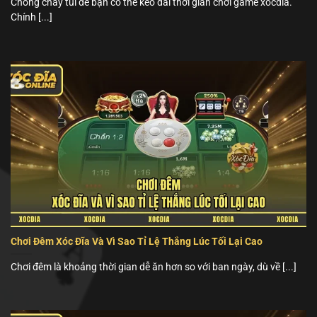
Chống cháy túi để bạn có thể kéo dài thời gian chơi game xocdia.
Chính [...]
Chơi Đêm Xóc Đĩa Và Vì Sao Tỉ Lệ Thắng Lúc Tối Lại Cao
Chơi đêm là khoảng thời gian dễ ăn hơn so với ban ngày, dù về [...]