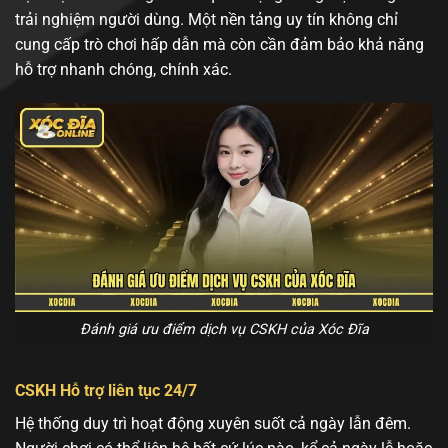
trải nghiệm người dùng. Một nền tảng uy tín không chỉ
cung cấp trò chơi hấp dẫn mà còn cần đảm bảo khả năng
hỗ trợ nhanh chóng, chính xác.
Đánh giá ưu điểm dịch vụ CSKH của Xóc Đĩa
CSKH Hỗ trợ liên tục 24/7
Hệ thống duy trì hoạt động xuyên suốt cả ngày lẫn đêm.