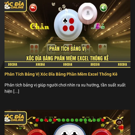
Phân Tích Bảng Vị Xóc Đĩa Bằng Phần Mềm Excel Thống Kê
Phân tích bảng vị giúp người chơi nhìn ra xu hướng, tần suất xuất
hiện [...]