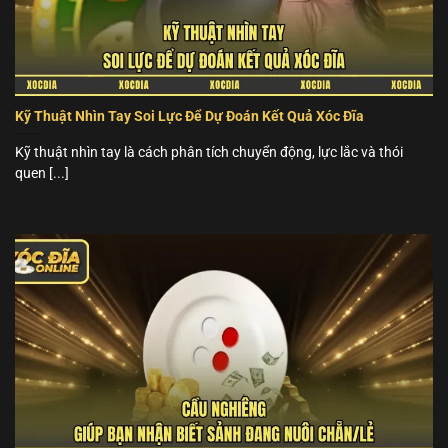
Kỹ Thuật Nhìn Tay Soi Lực Để Dự Đoán Kết Quả Xóc Đĩa
Kỹ thuật nhìn tay là cách phân tích chuyển động, lực lắc và thói
quen [...]