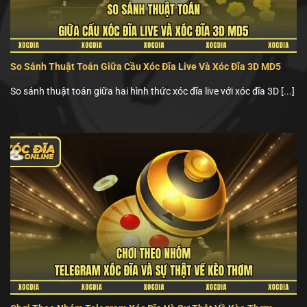
So Sánh Thuật Toán Giữa Cầu Xóc Đĩa Live Và Xóc Đĩa 3D MD5
So sánh thuật toán giữa hai hình thức xóc đĩa live với xóc đĩa 3D [...]