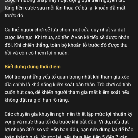
cược. Phương pháp này hoạt động dựa trên nguyên tắc
tăng tiền cược sau mỗi lần thua để bù lại khoản đã mất
trước đó.
Cụ thể, người chơi sẽ lựa chọn một cửa duy nhất và đặt
cược liên tục. Khi thua, số tiền ở ván kế tiếp sẽ được nhân
đôi. Khi chiến thắng, toàn bộ khoản lỗ trước đó được thu
hồi và còn có thêm lợi nhuận.
Biết dừng đúng thời điểm
Một trong những yếu tố quan trọng nhất khi tham gia xóc
đĩa chính là khả năng kiểm soát bản thân. Trò chơi có tính
cuốn hút cao, dễ khiến người tham gia mất kiểm soát nếu
không đặt ra giới hạn rõ ràng.
Các chuyên gia khuyến nghị nên thiết lập mức lợi nhuận kỳ
vọng và mức thua tối đa trước khi bắt đầu. Ví dụ, nếu đạt
lợi nhuận 30% so với vốn ban đầu, bạn nên dừng lại để bảo
toàn thành quả. Ngược lại, nếu thua liên tiếp 5 đến 7 ván,