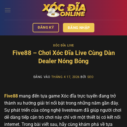
Bỏ
qua
nội
dung
ĐĂNG KÝ
ĐĂNG NHẬP
XÓC ĐĨA LIVE
Five88 – Chơi Xóc Đĩa Live Cùng Dàn
Dealer Nóng Bỏng
ĐĂNG VÀO
THÁNG 4 17, 2026
BỞI
SEO
Five88
mang đến tựa game Xóc đĩa trực tuyến đang trở
thành xu hướng giải trí nổi bật trong những năm gần đây.
Sự phát triển của công nghệ livestream đã giúp người chơi
dễ dàng tiếp cận trò chơi này chỉ với một thiết bị có kết nối
internet. Trong bài viết sau, hãy cùng khám phá về tựa