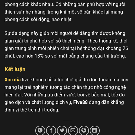
phong cách khác nhau. Có những bàn phù hợp với người
thích sự nhẹ nhàng, trong khi một số bàn khác lại mang
phong cách sôi động, náo nhiệt.
Sự đa dạng này giúp mỗi người dễ dàng tìm được không
gian giải trí phù hợp với sở thích riêng. Theo thống kê, thời
gian trung bình mỗi phiên chơi tại hệ thống đạt khoảng 26
phút, cao hơn 18% so với mặt bằng chung của thị trường.
Kết luận
Xóc đĩa
live không chỉ là trò chơi giải trí đơn thuần mà còn
mang lại trải nghiệm tương tác chân thực nhờ công nghệ
hiện đại. Với những ưu điểm vượt trội về bảo mật, tốc độ
giao dịch và chất lượng dịch vụ,
Five88
đang dần khẳng
định vị thế trên thị trường.