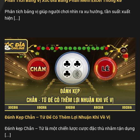
Phân Tích Bảng Vị Xóc Đĩa Bằng Phần Mềm Excel Thống Kê
Phân tích bảng vị giúp người chơi nhìn ra xu hướng, tần suất xuất
hiện [...]
Đánh Kẹp Chẵn – Tứ Để Có Thêm Lợi Nhuận Khi Về Vị
Đánh kẹp Chẵn – Tứ là một chiến lược cược đặc thù nhằm tận dụng
[...]