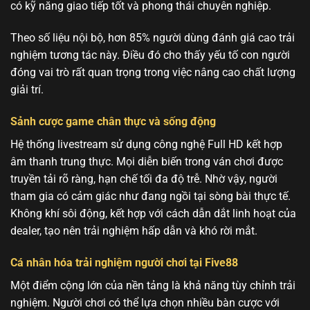
có kỹ năng giao tiếp tốt và phong thái chuyên nghiệp.
Theo số liệu nội bộ, hơn 85% người dùng đánh giá cao trải
nghiệm tương tác này. Điều đó cho thấy yếu tố con người
đóng vai trò rất quan trọng trong việc nâng cao chất lượng
giải trí.
Sảnh cược game chân thực và sống động
Hệ thống livestream sử dụng công nghệ Full HD kết hợp
âm thanh trung thực. Mọi diễn biến trong ván chơi được
truyền tải rõ ràng, hạn chế tối đa độ trễ. Nhờ vậy, người
tham gia có cảm giác như đang ngồi tại sòng bài thực tế.
Không khí sôi động, kết hợp với cách dẫn dắt linh hoạt của
dealer, tạo nên trải nghiệm hấp dẫn và khó rời mắt.
Cá nhân hóa trải nghiệm người chơi tại Five88
Một điểm cộng lớn của nền tảng là khả năng tùy chỉnh trải
nghiệm. Người chơi có thể lựa chọn nhiều bàn cược với