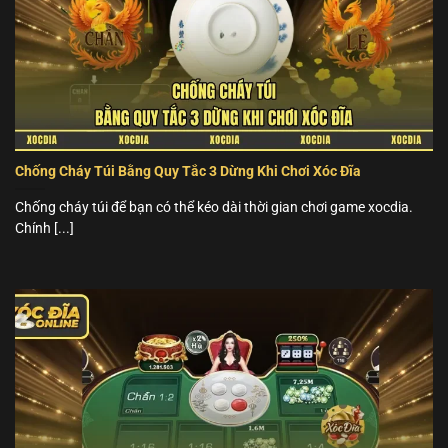
Chống Cháy Túi Bằng Quy Tắc 3 Dừng Khi Chơi Xóc Đĩa
Chống cháy túi để bạn có thể kéo dài thời gian chơi game xocdia.
Chính [...]