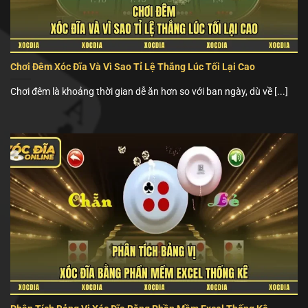
Chơi Đêm Xóc Đĩa Và Vì Sao Tỉ Lệ Thắng Lúc Tối Lại Cao
Chơi đêm là khoảng thời gian dễ ăn hơn so với ban ngày, dù về [...]