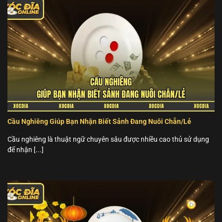
Cầu Nghiêng Giúp Bạn Nhận Biết Sảnh Đang Nuôi Chẵn/Lẻ
Cầu nghiêng là thuật ngữ chuyên sâu được nhiều cao thủ sử dụng
để nhận [...]