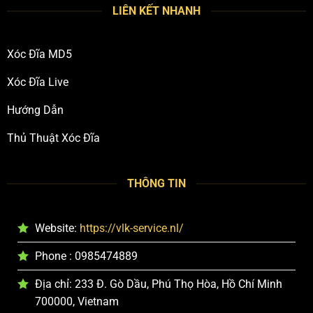
LIÊN KẾT NHANH
Xóc Đĩa MD5
Xóc Đĩa Live
Hướng Dẫn
Thủ Thuật Xóc Đĩa
THÔNG TIN
Website:
https://vlk-service.nl/
Phone : 0985474889
Địa chỉ: 233 Đ. Gò Dầu, Phú Thọ Hòa, Hồ Chí Minh
700000, Vietnam