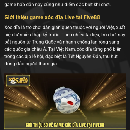
game hấp dẫn này cũng như điểm đặc biệt khi chơi.
Giới thiệu game xóc đĩa Live tại Five88
Xóc đĩa là trò chơi dân gian quen thuộc với người Việt, xuất
hiện từ nhiều thập kỷ trước. Theo nhiều tài liệu, trò chơi này
bắt nguồn từ Trung Quốc và nhanh chóng lan rộng sang
các quốc gia châu Á. Tại Việt Nam, xóc đĩa từng phổ biến
trong các dịp lễ hội, đặc biệt là Tết Nguyên Đán, thu hút
đông đảo người tham gia.