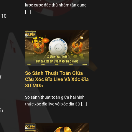
lược cược đặc thù nhằm tận dụng
[...]
ó 10
So Sánh Thuật Toán Giữa
ể
Cầu Xóc Đĩa Live Và Xóc Đĩa
3D MD5
So sánh thuật toán giữa hai hình
thức xóc đĩa live với xóc đĩa 3D [...]
ếu