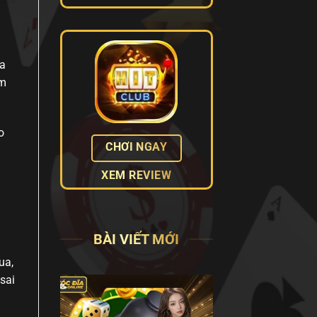
ia
am
o
CHƠI NGAY
XEM REVIEW
BÀI VIẾT MỚI
ua,
sai