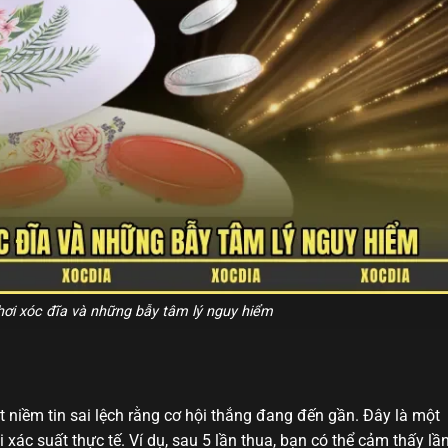
hơi xóc đĩa và những bẫy tâm lý nguy hiểm
ột niềm tin sai lệch rằng cơ hội thắng đang đến gần. Đây là một
 xác suất thực tế. Ví dụ, sau 5 lần thua, bạn có thể cảm thấy lầ