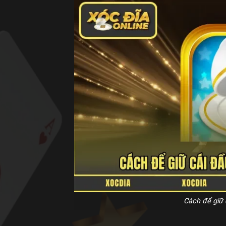
Cách để giữ 