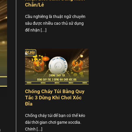
Chẵn/Lẻ
Cầu nghiêng là thuật ngữ chuyên
sâu được nhiều cao thủ sử dụng
để nhận [...]
Chống Cháy Túi Bằng Quy
Tắc 3 Dừng Khi Chơi Xóc
Đĩa
Chống cháy túi để bạn có thể kéo
dài thời gian chơi game xocdia.
Chính [...]
n