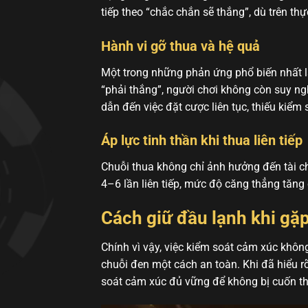
tiếp theo “chắc chắn sẽ thắng”, dù trên th
Hành vi gỡ thua và hệ quả
Một trong những phản ứng phổ biến nhất là
“phải thắng”, người chơi không còn suy ngh
dẫn đến việc đặt cược liên tục, thiếu kiểm 
Áp lực tinh thần khi thua liên tiếp
Chuỗi thua không chỉ ảnh hưởng đến tài ch
4–6 lần liên tiếp, mức độ căng thẳng tăng
Cách giữ đầu lạnh khi gặ
Chính vì vậy, việc kiểm soát cảm xúc khôn
chuỗi đen một cách an toàn. Khi đã hiểu r
soát cảm xúc đủ vững để không bị cuốn th