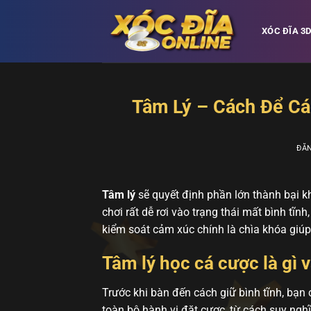
Bỏ
qua
XÓC ĐĨA 3
nội
dung
Tâm Lý – Cách Để Cá
ĐĂ
Tâm lý
sẽ quyết định phần lớn thành bại 
chơi rất dễ rơi vào trạng thái mất bình tĩn
kiểm soát cảm xúc chính là chìa khóa giúp 
Tâm lý học cá cược là gì 
Trước khi bàn đến cách giữ bình tĩnh, bạn
toàn bộ hành vi đặt cược, từ cách suy ngh