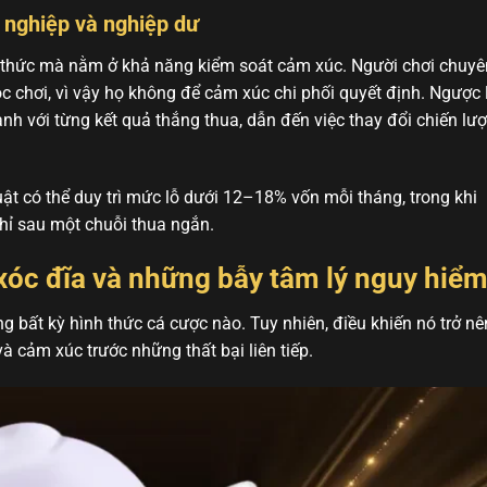
n nghiệp và nghiệp dư
n thức mà nằm ở khả năng kiểm soát cảm xúc. Người chơi chuyê
c chơi, vì vậy họ không để cảm xúc chi phối quyết định. Ngược l
h với từng kết quả thắng thua, dẫn đến việc thay đổi chiến lư
ật có thể duy trì mức lỗ dưới 12–18% vốn mỗi tháng, trong khi
chỉ sau một chuỗi thua ngắn.
xóc đĩa và những bẫy tâm lý nguy hiể
ng bất kỳ hình thức cá cược nào. Tuy nhiên, điều khiến nó trở nê
à cảm xúc trước những thất bại liên tiếp.