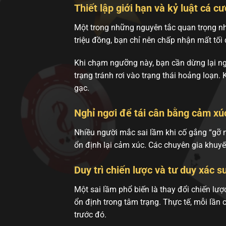
Thiết lập giới hạn và kỷ luật cá c
Một trong những nguyên tắc quan trọng nhất
triệu đồng, bạn chỉ nên chấp nhận mất tối
Khi chạm ngưỡng này, bạn cần dừng lại ng
trạng tránh rơi vào trạng thái hoảng loạn.
gạc.
Nghỉ ngơi để tái cân bằng cảm xú
Nhiều người mắc sai lầm khi cố gắng “gỡ n
ổn định lại cảm xúc. Các chuyên gia khuyế
Duy trì chiến lược và tư duy xác s
Một sai lầm phổ biến là thay đổi chiến lượ
ổn định trong tâm trạng. Thực tế, mỗi lần
trước đó.