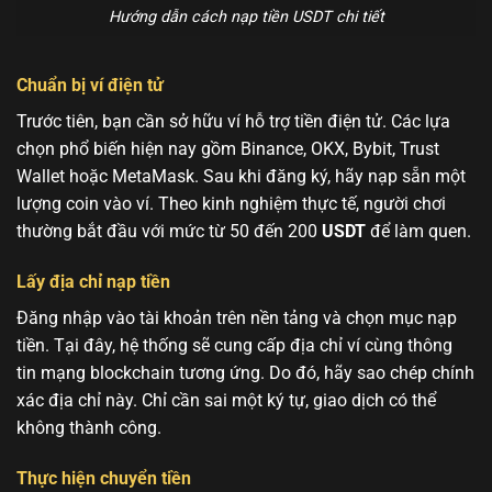
Hướng dẫn cách nạp tiền USDT chi tiết
Chuẩn bị ví điện tử
Trước tiên, bạn cần sở hữu ví hỗ trợ tiền điện tử. Các lựa
chọn phổ biến hiện nay gồm Binance, OKX, Bybit, Trust
Wallet hoặc MetaMask. Sau khi đăng ký, hãy nạp sẵn một
lượng coin vào ví. Theo kinh nghiệm thực tế, người chơi
thường bắt đầu với mức từ 50 đến 200
USDT
để làm quen.
Lấy địa chỉ nạp tiền
Đăng nhập vào tài khoản trên nền tảng và chọn mục nạp
tiền. Tại đây, hệ thống sẽ cung cấp địa chỉ ví cùng thông
tin mạng blockchain tương ứng. Do đó, hãy sao chép chính
xác địa chỉ này. Chỉ cần sai một ký tự, giao dịch có thể
không thành công.
Thực hiện chuyển tiền