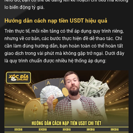
lo biến động tỷ giá.
Hướng dẫn cách nạp tiền USDT hiệu quả
Trên thực tế, mỗi nền tảng có thể áp dụng quy trình riêng,
nhưng về cơ bản, các bước thực hiện đề dễ thao tác. Chỉ
cần làm đúng hướng dẫn, bạn hoàn toàn có thể hoàn tất
giao dịch trong vài phút mà không gặp trở ngại. Dưới đây
là quy trình chuẩn được nhiều hệ thống áp dụng: