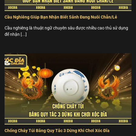
Cầu Nghiêng Giúp Bạn Nhận Biết Sảnh Đang Nuôi Chẵn/Lẻ
Cầu nghiêng là thuật ngữ chuyên sâu được nhiều cao thủ sử dụng
để nhận [...]
Chống Cháy Túi Bằng Quy Tắc 3 Dừng Khi Chơi Xóc Đĩa