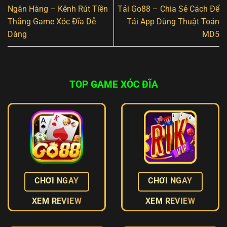
Ngân Hàng – Kênh Rút Tiền
Tải Go88 – Chia Sẻ Cách Để
Thắng Game Xóc Đĩa Dễ
Tải App Dùng Thuật Toán
Dàng
MD5
TOP GAME XÓC ĐĨA
CHƠI NGAY
CHƠI NGAY
XEM REVIEW
XEM REVIEW