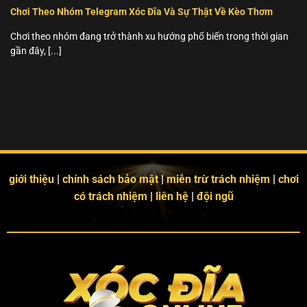
Chơi Theo Nhóm Telegram Xóc Đĩa Và Sự Thật Về Kèo Thơm
Chơi theo nhóm đang trở thành xu hướng phổ biến trong thời gian
gần đây, [...]
giới thiệu
|
chính sách bảo mật
|
miễn trừ trách nhiệm
|
chơi
có trách nhiệm
|
liên hệ
|
đội ngũ