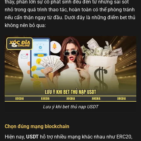
thấy, phần lớn sự cố phát sinh đều đến từ những sai sót
nhỏ trong quá trình thao tác, hoàn toàn có thể phòng tránh
nếu cẩn thận ngay từ đầu. Dưới đây là những điểm bet thủ
không nên bỏ qua:
Lưu ý khi bet thủ nạp USDT
Chọn đúng mạng blockchain
Hiện nay,
USDT
hỗ trợ nhiều mạng khác nhau như ERC20,