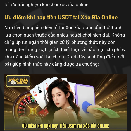
tối ưu trải nghiệm khi chơi xóc đĩa online.
Ưu điểm khi nạp tiền USDT tại Xóc Đĩa Online
Nạp tiền bằng tiền điện tử tại Xóc Đĩa đang dần trở thành
lựa chọn quen thuộc của nhiều người chơi hiện đại. Không
chỉ giúp rút ngắn thời gian xử lý, phương thức này còn
mang đến hàng loạt lợi ích thiết thực về bảo mật, chi phí và
khả năng kiểm soát tài chính. Dưới đây là những điểm nổi
bật giúp hình thức này càng được ưa chuộng: