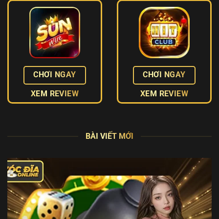
CHƠI NGAY
CHƠI NGAY
XEM REVIEW
XEM REVIEW
BÀI VIẾT MỚI