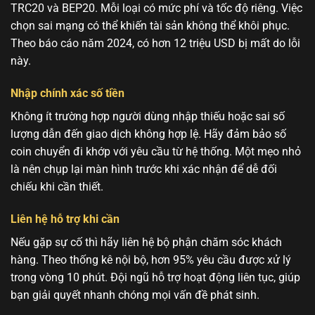
TRC20 và BEP20. Mỗi loại có mức phí và tốc độ riêng. Việc
chọn sai mạng có thể khiến tài sản không thể khôi phục.
Theo báo cáo năm 2024, có hơn 12 triệu USD bị mất do lỗi
này.
Nhập chính xác số tiền
Không ít trường hợp người dùng nhập thiếu hoặc sai số
lượng dẫn đến giao dịch không hợp lệ. Hãy đảm bảo số
coin chuyển đi khớp với yêu cầu từ hệ thống. Một mẹo nhỏ
là nên chụp lại màn hình trước khi xác nhận để dễ đối
chiếu khi cần thiết.
Liên hệ hỗ trợ khi cần
Nếu gặp sự cố thì hãy liên hệ bộ phận chăm sóc khách
hàng. Theo thống kê nội bộ, hơn 95% yêu cầu được xử lý
trong vòng 10 phút. Đội ngũ hỗ trợ hoạt động liên tục, giúp
bạn giải quyết nhanh chóng mọi vấn đề phát sinh.